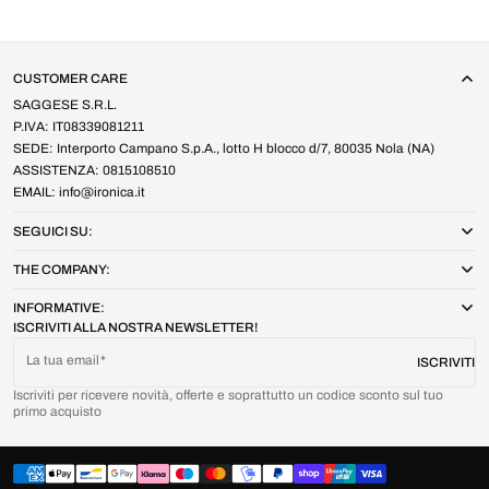
CUSTOMER CARE
SAGGESE S.R.L.
P.IVA: IT08339081211
SEDE: Interporto Campano S.p.A., lotto H blocco d/7, 80035 Nola (NA)
ASSISTENZA: 0815108510
EMAIL: info@ironica.it
SEGUICI SU:
THE COMPANY:
INFORMATIVE:
ISCRIVITI ALLA NOSTRA NEWSLETTER!
La tua email
ISCRIVITI
Iscriviti per ricevere novità, offerte e soprattutto un codice sconto sul tuo
primo acquisto