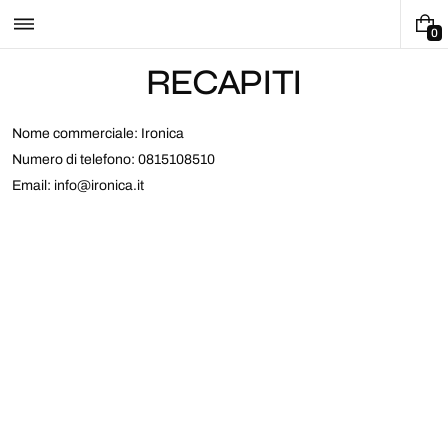
Vai
al
0
0
contenuto
E
RECAPITI
L
E
M
E
Nome commerciale: Ironica
N
Numero di telefono: 0815108510
T
I
Email: info@ironica.it