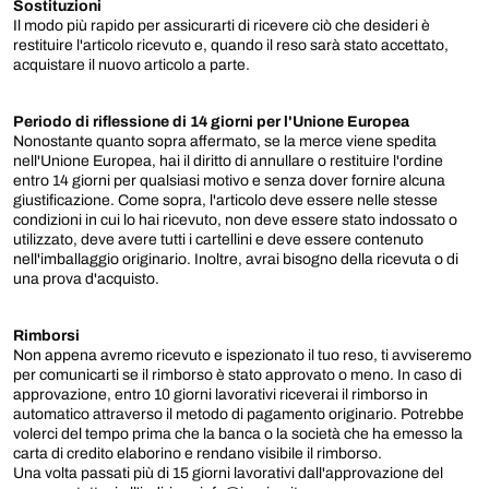
Sostituzioni
Il modo più rapido per assicurarti di ricevere ciò che desideri è
restituire l'articolo ricevuto e, quando il reso sarà stato accettato,
acquistare il nuovo articolo a parte.
Periodo di riflessione di 14 giorni per l'Unione Europea
Nonostante quanto sopra affermato, se la merce viene spedita
nell'Unione Europea, hai il diritto di annullare o restituire l'ordine
entro 14 giorni per qualsiasi motivo e senza dover fornire alcuna
giustificazione. Come sopra, l'articolo deve essere nelle stesse
condizioni in cui lo hai ricevuto, non deve essere stato indossato o
utilizzato, deve avere tutti i cartellini e deve essere contenuto
nell'imballaggio originario. Inoltre, avrai bisogno della ricevuta o di
una prova d'acquisto.
Rimborsi
Non appena avremo ricevuto e ispezionato il tuo reso, ti avviseremo
per comunicarti se il rimborso è stato approvato o meno. In caso di
approvazione, entro 10 giorni lavorativi riceverai il rimborso in
automatico attraverso il metodo di pagamento originario. Potrebbe
volerci del tempo prima che la banca o la società che ha emesso la
carta di credito elaborino e rendano visibile il rimborso.
Una volta passati più di 15 giorni lavorativi dall'approvazione del