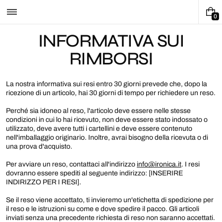
Vai
al
0
0
contenuto
E
INFORMATIVA SUI
L
E
RIMBORSI
M
E
N
T
La nostra informativa sui resi entro 30 giorni prevede che, dopo la
I
ricezione di un articolo, hai 30 giorni di tempo per richiedere un reso.
Perché sia idoneo al reso, l'articolo deve essere nelle stesse
condizioni in cui lo hai ricevuto, non deve essere stato indossato o
utilizzato, deve avere tutti i cartellini e deve essere contenuto
nell'imballaggio originario. Inoltre, avrai bisogno della ricevuta o di
una prova d'acquisto.
Per avviare un reso, contattaci all'indirizzo
info@ironica.it
. I resi
dovranno essere spediti al seguente indirizzo: [INSERIRE
INDIRIZZO PER I RESI].
Se il reso viene accettato, ti invieremo un'etichetta di spedizione per
il reso e le istruzioni su come e dove spedire il pacco. Gli articoli
inviati senza una precedente richiesta di reso non saranno accettati.