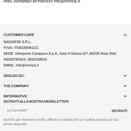
reso, contattaci all'indirizzo info@ironica.it.
CUSTOMER CARE
SAGGESE S.R.L.
P.IVA: IT08339081211
SEDE: Interporto Campano S.p.A., lotto H blocco d/7, 80035 Nola (NA)
ASSISTENZA: 0815108510
EMAIL: info@ironica.it
SEGUICI SU:
THE COMPANY:
INFORMATIVE:
ISCRIVITI ALLA NOSTRA NEWSLETTER!
La tua email
ISCRIVITI
Iscriviti per ricevere novità, offerte e soprattutto un codice sconto sul tuo
primo acquisto