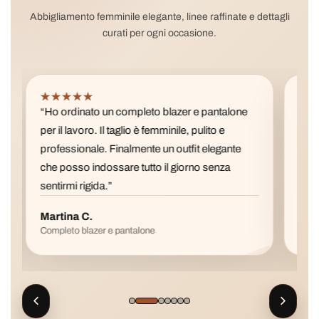
Abbigliamento femminile elegante, linee raffinate e dettagli
curati per ogni occasione.
★★★★★
★
“Ho ordinato un completo blazer e pantalone
“La 
per il lavoro. Il taglio è femminile, pulito e
pref
professionale. Finalmente un outfit elegante
è fa
che posso indossare tutto il giorno senza
con 
sentirmi rigida.”
Martina C.
Val
Completo blazer e pantalone
Gonn