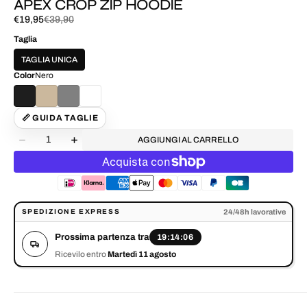
APEX CROP ZIP HOODIE
€19,95
€39,90
Prezzo
Prezzo
di
normale
Taglia
vendita
TAGLIA UNICA
Color
Nero
📏 GUIDA TAGLIE
Quantità
AGGIUNGI AL CARRELLO
Diminuisci
Aumenta
la
la
quantità
quantità
per
per
APEX
APEX
CROP
CROP
Prossima partenza tra 19:14:06. Ricevilo entro Martedì 11 agosto.
24/48h lavorative
SPEDIZIONE EXPRESS
ZIP
ZIP
HOODIE
HOODIE
Prossima partenza tra
19:14:06
Ricevilo entro
Martedì 11 agosto