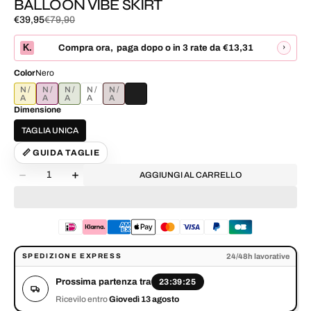
BALLOON VIBE SKIRT
€39,95
€79,90
Prezzo
Prezzo
di
normale
K.
›
Compra ora
,
paga dopo o in 3 rate da
€13,31
vendita
Color
Nero
SENAPE
VINO
OLIVA
BIANCO
MORO
Dimensione
TAGLIA UNICA
📏 GUIDA TAGLIE
Quantità
AGGIUNGI AL CARRELLO
Diminuisci
Aumenta
la
la
quantità
quantità
per
per
BALLOON
BALLOON
VIBE
VIBE
Prossima partenza tra 23:39:25. Ricevilo entro Giovedì 13 agosto.
SKIRT
SKIRT
24/48h lavorative
SPEDIZIONE EXPRESS
Prossima partenza tra
23:39:25
Ricevilo entro
Giovedì 13 agosto