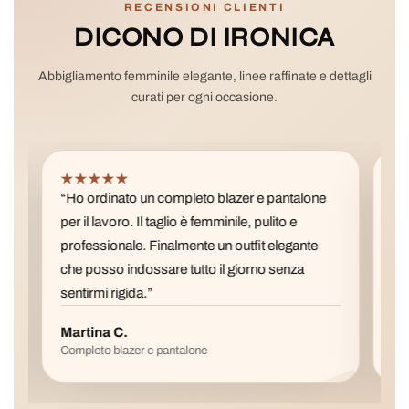
RECENSIONI CLIENTI
DICONO DI IRONICA
Abbigliamento femminile elegante, linee raffinate e dettagli
curati per ogni occasione.
★★★★★
★
“Ho ordinato un completo blazer e pantalone
“La 
per il lavoro. Il taglio è femminile, pulito e
pref
professionale. Finalmente un outfit elegante
è fa
che posso indossare tutto il giorno senza
con 
sentirmi rigida.”
Martina C.
Val
Completo blazer e pantalone
Gonn