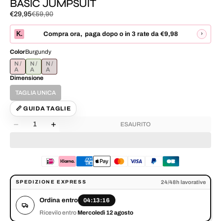
BASIC JUMPSUIT
€29,95
€59,90
Prezzo
Prezzo
di
normale
K.
›
Compra ora
,
paga dopo o in 3 rate da
€9,98
vendita
Color
Burgundy
BURGUNDY
OLIVA
MORO
Dimensione
TAGLIA UNICA
VARIANTE
ESAURITA
📏 GUIDA TAGLIE
O
Quantità
NON
ESAURITO
Diminuisci
Aumenta
DISPONIBILE
la
la
quantità
quantità
per
per
BASIC
BASIC
JUMPSUIT
JUMPSUIT
Ordina entro 04:13:16. Ricevilo entro Mercoledì 12 agosto.
24/48h lavorative
SPEDIZIONE EXPRESS
Ordina entro
04:13:16
Ricevilo entro
Mercoledì 12 agosto