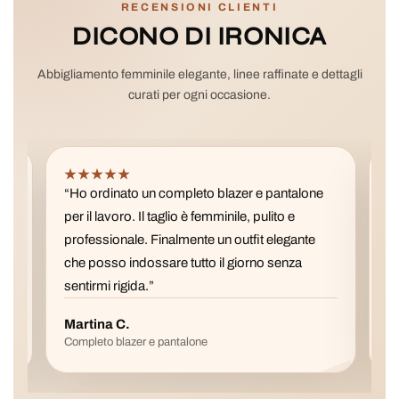
RECENSIONI CLIENTI
DICONO DI IRONICA
Abbigliamento femminile elegante, linee raffinate e dettagli
curati per ogni occasione.
★★★★★
★
“Ho ordinato un completo blazer e pantalone
“La 
per il lavoro. Il taglio è femminile, pulito e
pref
professionale. Finalmente un outfit elegante
è fa
che posso indossare tutto il giorno senza
con 
sentirmi rigida.”
Martina C.
Val
Completo blazer e pantalone
Gonn