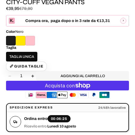
CITY-CUFF VEGAN PANTS
€39,95
€79,90
Prezzo
Prezzo
di
normale
K.
›
Compra ora
,
paga dopo o in 3 rate da
€13,31
vendita
Color
Nero
Taglia
TAGLIA UNICA
📏 GUIDA TAGLIE
Quantità
AGGIUNGI AL CARRELLO
Diminuisci
Aumenta
la
la
quantità
quantità
per
per
CITY-
CITY-
CUFF
CUFF
Ordina entro 00:06:25. Ricevilo entro Lunedì 10 agosto.
24/48h lavorative
SPEDIZIONE EXPRESS
VEGAN
VEGAN
PANTS
PANTS
Ordina entro
00:06:25
Ricevilo entro
Lunedì 10 agosto