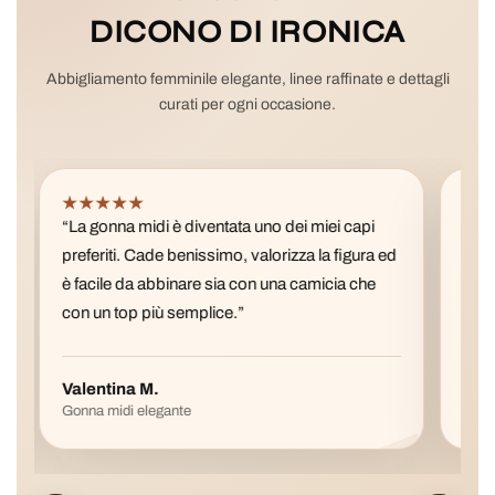
DICONO DI IRONICA
Abbigliamento femminile elegante, linee raffinate e dettagli
curati per ogni occasione.
★★★★★
★
“La gonna midi è diventata uno dei miei capi
“IRO
preferiti. Cade benissimo, valorizza la figura ed
femm
è facile da abbinare sia con una camicia che
cami
con un top più semplice.”
rifi
più.
Valentina M.
Chia
Gonna midi elegante
Camic