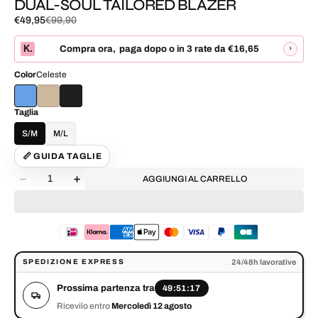
DUAL-SOUL TAILORED BLAZER
€49,95
€99,90
Prezzo
Prezzo
di
normale
K.
›
Compra ora
,
paga dopo o in 3 rate da
€16,65
vendita
Color
Celeste
Taglia
S/M
M/L
📏 GUIDA TAGLIE
Quantità
AGGIUNGI AL CARRELLO
Diminuisci
Aumenta
la
la
quantità
quantità
per
per
DUAL-
DUAL-
SOUL
SOUL
Prossima partenza tra 49:51:17. Ricevilo entro Mercoledì 12 agosto.
TAILORED
TAILORED
24/48h lavorative
SPEDIZIONE EXPRESS
BLAZER
BLAZER
Prossima partenza tra
49:51:17
Ricevilo entro
Mercoledì 12 agosto