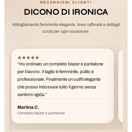
RECENSIONI CLIENTI
DICONO DI IRONICA
Abbigliamento femminile elegante, linee raffinate e dettagli
curati per ogni occasione.
★★★★★
★
“Ho ordinato un completo blazer e pantalone
“La 
per il lavoro. Il taglio è femminile, pulito e
pref
professionale. Finalmente un outfit elegante
è fa
che posso indossare tutto il giorno senza
con 
sentirmi rigida.”
Martina C.
Val
Completo blazer e pantalone
Gonn