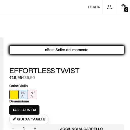
CERCA
0
0
E
L
E
M
E
N
T
I
Best Seller del momento
EFFORTLESS TWIST
€19,95
€39,90
Prezzo
Prezzo
di
normale
Color
Giallo
vendita
CELESTE
ROSA
Dimensione
TAGLIA UNICA
📏 GUIDA TAGLIE
Quantità
AGGIUNGI AL CARRELLO