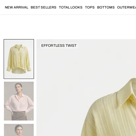
Vai
al
NEW ARRIVAL
BEST SELLERS
TOTAL LOOKS
TOPS
BOTTOMS
OUTERWE
contenuto
EFFORTLESS TWIST