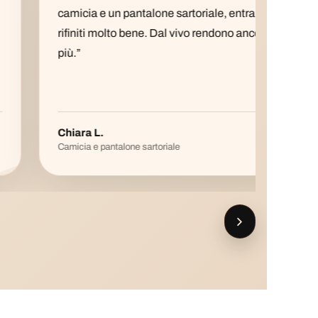
camicia e un pantalone sartoriale, entrambi
gener
rifiniti molto bene. Dal vivo rendono ancora di
taglie
più.”
capo 
Chiara L.
Sara 
Camicia e pantalone sartoriale
Vestito