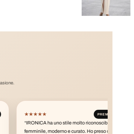
casione.
★★★★★
★★
PREMIUM
“IRONICA ha uno stile molto riconoscibile:
“Ho a
femminile, moderno e curato. Ho preso una
impor