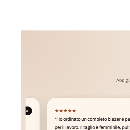
Abbigli
★★★★★
ANZA
CHIC
“Ho ordinato un completo blazer e pantalone
ea
per il lavoro. Il taglio è femminile, pulito e