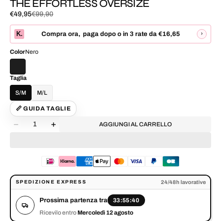
THE EFFORTLESS OVERSIZE
€49,95
€99,90
Prezzo
Prezzo
di
normale
K.
›
Compra ora
,
paga dopo o in 3 rate da
€16,65
vendita
Color
Nero
Taglia
S/M
M/L
📏 GUIDA TAGLIE
Quantità
AGGIUNGI AL CARRELLO
Diminuisci
Aumenta
la
la
quantità
quantità
per
per
THE
THE
EFFORTLESS
EFFORTLESS
Prossima partenza tra 33:55:40. Ricevilo entro Mercoledì 12 agosto.
OVERSIZE
OVERSIZE
24/48h lavorative
SPEDIZIONE EXPRESS
Prossima partenza tra
33:55:40
Ricevilo entro
Mercoledì 12 agosto