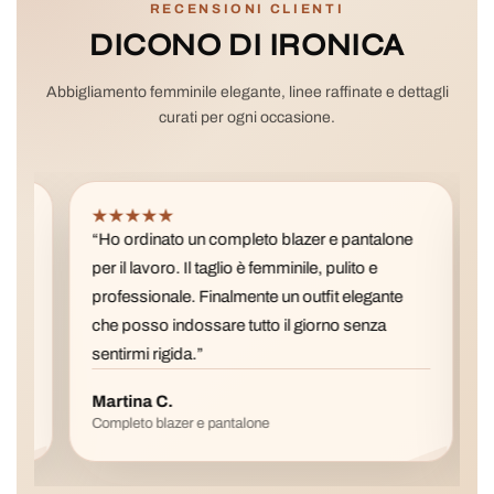
RECENSIONI CLIENTI
DICONO DI IRONICA
Abbigliamento femminile elegante, linee raffinate e dettagli
curati per ogni occasione.
★★★★★
★
“Ho ordinato un completo blazer e pantalone
“La 
per il lavoro. Il taglio è femminile, pulito e
pref
professionale. Finalmente un outfit elegante
è fa
che posso indossare tutto il giorno senza
con 
sentirmi rigida.”
Martina C.
Val
Completo blazer e pantalone
Gonn