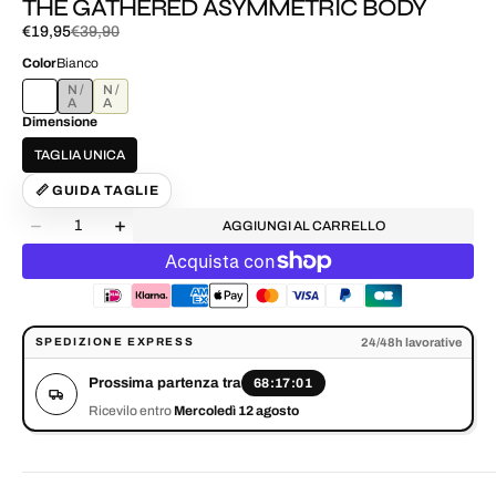
THE GATHERED ASYMMETRIC BODY
€19,95
€39,90
Prezzo
Prezzo
di
normale
Color
Bianco
vendita
NERO
CHAMPAGNE
Dimensione
TAGLIA UNICA
📏 GUIDA TAGLIE
Quantità
AGGIUNGI AL CARRELLO
Diminuisci
Aumenta
la
la
quantità
quantità
per
per
THE
THE
GATHERED
GATHERED
Prossima partenza tra 68:17:01. Ricevilo entro Mercoledì 12 agosto.
24/48h lavorative
SPEDIZIONE EXPRESS
ASYMMETRIC
ASYMMETRIC
BODY
BODY
Prossima partenza tra
68:17:01
Ricevilo entro
Mercoledì 12 agosto