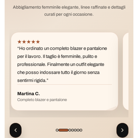
Abbigliamento femminile elegante, linee raffinate e dettagli
curati per ogni occasione.
★★★★★
★
“Ho ordinato un completo blazer e pantalone
“La 
per il lavoro. Il taglio è femminile, pulito e
pref
professionale. Finalmente un outfit elegante
è fa
che posso indossare tutto il giorno senza
con 
sentirmi rigida.”
Martina C.
Val
Completo blazer e pantalone
Gonn