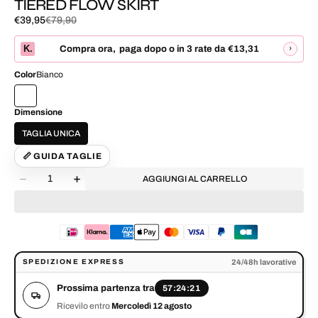
TIERED FLOW SKIRT
€39,95
€79,90
Prezzo
Prezzo
di
normale
K.
›
Compra ora
,
paga dopo o in 3 rate da
€13,31
vendita
Color
Bianco
Dimensione
TAGLIA UNICA
📏 GUIDA TAGLIE
Quantità
AGGIUNGI AL CARRELLO
Diminuisci
Aumenta
la
la
quantità
quantità
per
per
TIERED
TIERED
FLOW
FLOW
Prossima partenza tra 57:24:20. Ricevilo entro Mercoledì 12 agosto.
SKIRT
SKIRT
24/48h lavorative
SPEDIZIONE EXPRESS
Prossima partenza tra
57:24:20
Ricevilo entro
Mercoledì 12 agosto