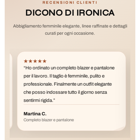
RECENSIONI CLIENTI
DICONO DI IRONICA
Abbigliamento femminile elegante, linee raffinate e dettagli
curati per ogni occasione.
★★★★★
★
“Ho ordinato un completo blazer e pantalone
“La 
per il lavoro. Il taglio è femminile, pulito e
pref
professionale. Finalmente un outfit elegante
è fa
che posso indossare tutto il giorno senza
con 
sentirmi rigida.”
Martina C.
Val
Completo blazer e pantalone
Gonn