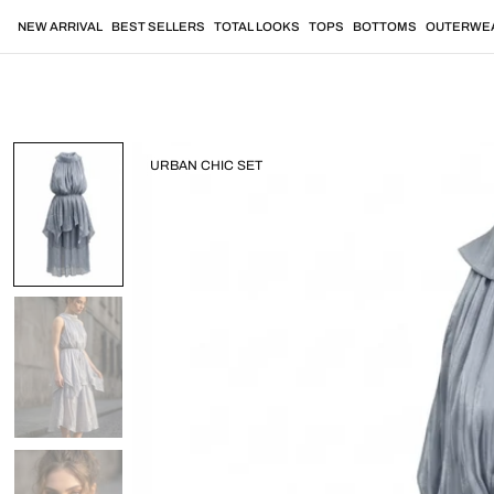
Vai
al
NEW ARRIVAL
BEST SELLERS
TOTAL LOOKS
TOPS
BOTTOMS
OUTERWE
contenuto
URBAN CHIC SET