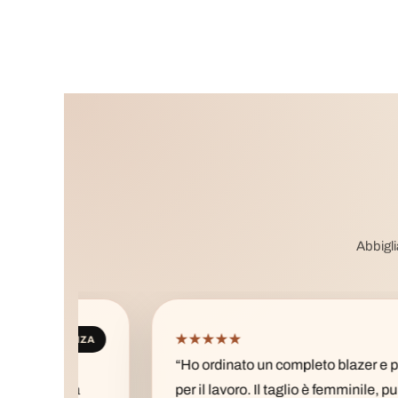
Abbigli
★★★★★
ANZA
CHIC
“Ho ordinato un completo blazer e pantalone
ea
per il lavoro. Il taglio è femminile, pulito e