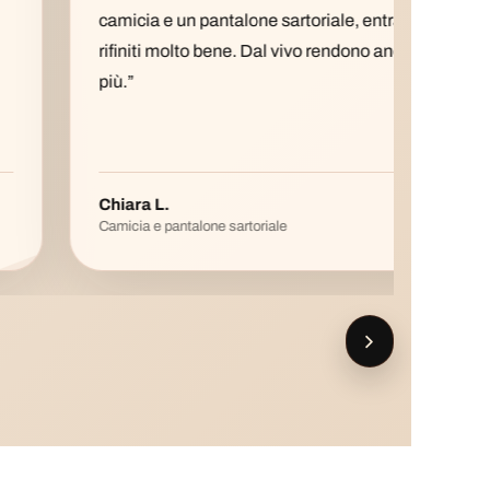
camicia e un pantalone sartoriale, entrambi
gener
rifiniti molto bene. Dal vivo rendono ancora di
taglie
più.”
capo 
Chiara L.
Sara 
Camicia e pantalone sartoriale
Vestito