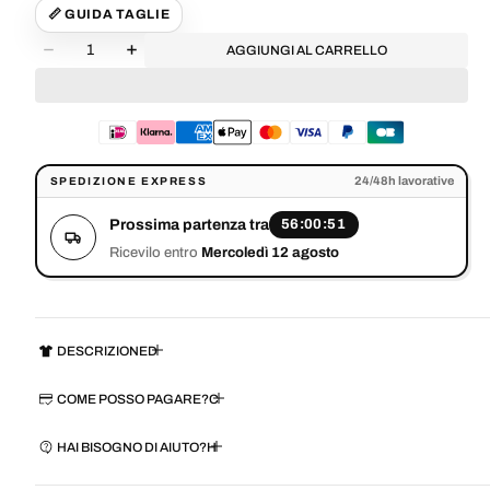
📏 GUIDA TAGLIE
Quantità
AGGIUNGI AL CARRELLO
Diminuisci
Aumenta
la
la
quantità
quantità
per
per
URBAN
URBAN
CHIC
CHIC
Prossima partenza tra 56:00:50. Ricevilo entro Mercoledì 12 agost
SET
SET
24/48h lavorative
SPEDIZIONE EXPRESS
Prossima partenza tra
56:00:50
Apri
il
Ricevilo entro
Mercoledì 12 agosto
media
1
nella
vista
galleri
DESCRIZIONE
COME POSSO PAGARE?
HAI BISOGNO DI AIUTO?