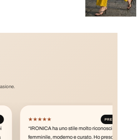
casione.
★★★★★
★★
PREMIUM
“IRONICA ha uno stile molto riconoscibile:
“Ho a
femminile, moderno e curato. Ho preso una
impor