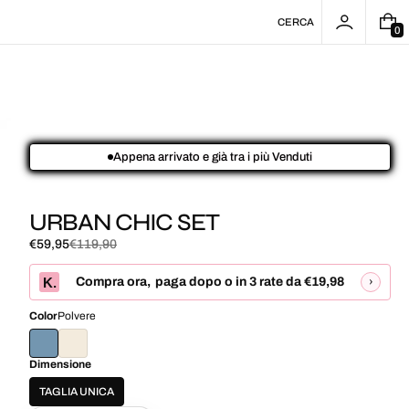
CERCA
0
0
E
L
E
M
E
N
T
I
Appena arrivato e già tra i più Venduti
URBAN CHIC SET
€59,95
€119,90
Prezzo
Prezzo
di
normale
K.
Compra ora
,
paga dopo o in 3 rate da
€19,98
›
vendita
Color
Polvere
Dimensione
TAGLIA UNICA