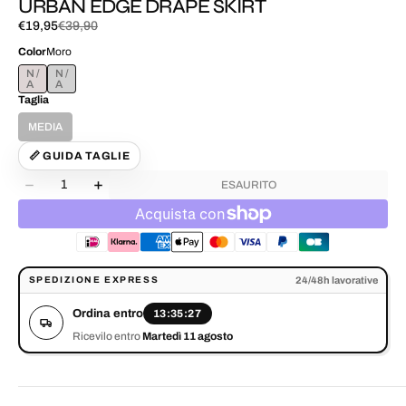
URBAN EDGE DRAPE SKIRT
€19,95
€39,90
Prezzo
Prezzo
di
normale
Color
Moro
vendita
MORO
NERO
Taglia
MEDIA
VARIANTE
ESAURITA
📏 GUIDA TAGLIE
O
Quantità
NON
ESAURITO
Diminuisci
Aumenta
DISPONIBILE
la
la
quantità
quantità
per
per
URBAN
URBAN
EDGE
EDGE
Ordina entro 13:35:27. Ricevilo entro Martedì 11 agosto.
24/48h lavorative
SPEDIZIONE EXPRESS
DRAPE
DRAPE
SKIRT
SKIRT
Ordina entro
13:35:27
Ricevilo entro
Martedì 11 agosto