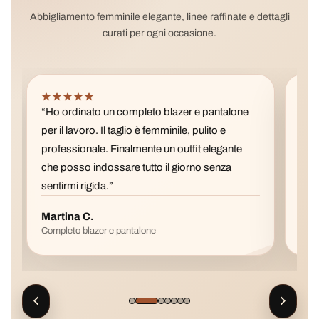
Abbigliamento femminile elegante, linee raffinate e dettagli
curati per ogni occasione.
★★★★★
★
“Ho ordinato un completo blazer e pantalone
“La 
per il lavoro. Il taglio è femminile, pulito e
pref
professionale. Finalmente un outfit elegante
è fa
che posso indossare tutto il giorno senza
con 
sentirmi rigida.”
Martina C.
Val
Completo blazer e pantalone
Gonn