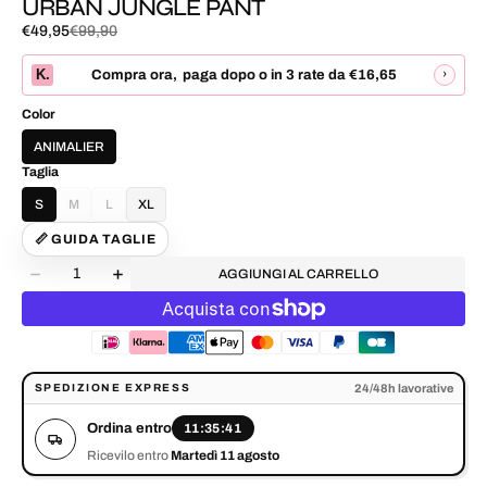
URBAN JUNGLE PANT
€49,95
€99,90
Prezzo
Prezzo
di
normale
K.
›
Compra ora
,
paga dopo o in 3 rate da
€16,65
vendita
Color
ANIMALIER
Taglia
S
M
L
XL
VARIANTE
VARIANTE
ESAURITA
ESAURITA
📏 GUIDA TAGLIE
O
O
Quantità
NON
NON
AGGIUNGI AL CARRELLO
Diminuisci
Aumenta
DISPONIBILE
DISPONIBILE
la
la
quantità
quantità
per
per
URBAN
URBAN
JUNGLE
JUNGLE
Ordina entro 11:35:41. Ricevilo entro Martedì 11 agosto.
24/48h lavorative
SPEDIZIONE EXPRESS
PANT
PANT
Ordina entro
11:35:41
Ricevilo entro
Martedì 11 agosto