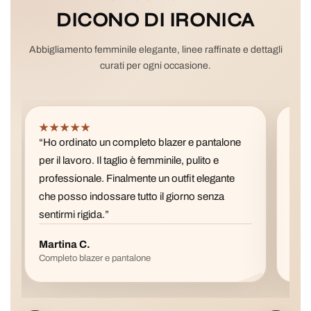
DICONO DI IRONICA
Abbigliamento femminile elegante, linee raffinate e dettagli
curati per ogni occasione.
★★★★★
★
“Ho ordinato un completo blazer e pantalone
“La 
per il lavoro. Il taglio è femminile, pulito e
pref
professionale. Finalmente un outfit elegante
è fa
che posso indossare tutto il giorno senza
con 
sentirmi rigida.”
Martina C.
Val
Completo blazer e pantalone
Gonn