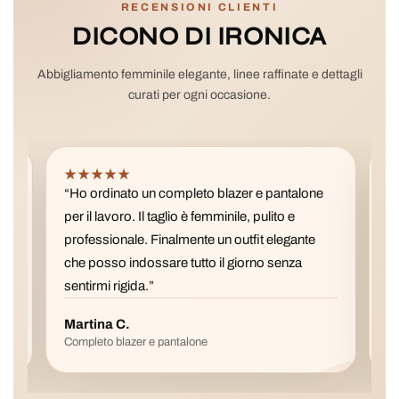
RECENSIONI CLIENTI
DICONO DI IRONICA
Abbigliamento femminile elegante, linee raffinate e dettagli
curati per ogni occasione.
★★★★★
★
“Ho ordinato un completo blazer e pantalone
“La 
per il lavoro. Il taglio è femminile, pulito e
pref
professionale. Finalmente un outfit elegante
è fa
che posso indossare tutto il giorno senza
con 
sentirmi rigida.”
Martina C.
Val
Completo blazer e pantalone
Gonn