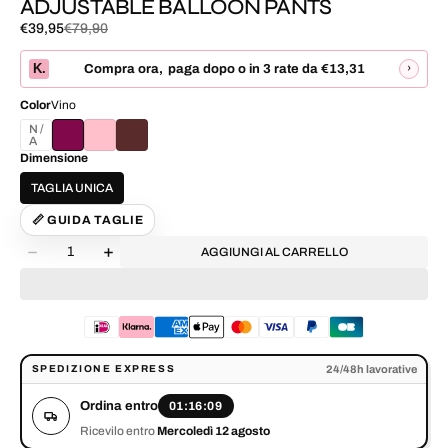
ADJUSTABLE BALLOON PANTS
€39,95
€79,90
Prezzo
Prezzo
di
normale
K.
›
Compra ora
,
paga dopo o in 3 rate da
€13,31
vendita
Color
Vino
BIANCO
Dimensione
TAGLIA UNICA
📏 GUIDA TAGLIE
Quantità
AGGIUNGI AL CARRELLO
Diminuisci
Aumenta
la
la
quantità
quantità
per
per
ADJUSTABLE
ADJUSTABLE
BALLOON
BALLOON
Ordina entro 01:16:09. Ricevilo entro Mercoledì 12 agosto.
PANTS
PANTS
24/48h lavorative
SPEDIZIONE EXPRESS
Ordina entro
01:16:09
Ricevilo entro
Mercoledì 12 agosto